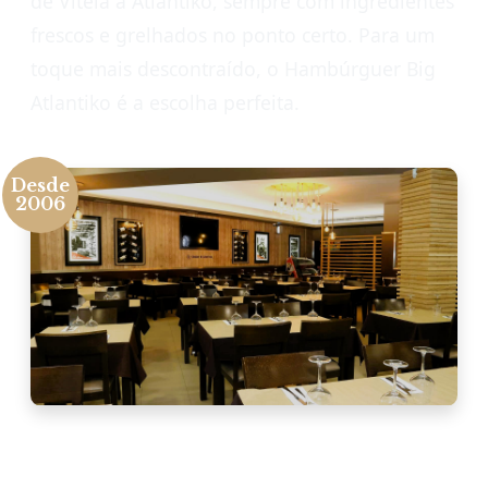
de Vitela à Atlantiko, sempre com ingredientes
frescos e grelhados no ponto certo. Para um
toque mais descontraído, o Hambúrguer Big
Atlantiko é a escolha perfeita.
Desde
2006