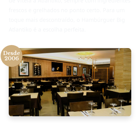
de Vitela à Atlantiko, sempre com ingredientes
frescos e grelhados no ponto certo. Para um
toque mais descontraído, o Hambúrguer Big
Atlantiko é a escolha perfeita.
Desde
2006